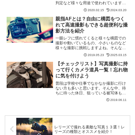
判定など様々な用途で使われています。
一人暮らしでも動物を飼う方も増えてき
2020.02.15
2024.03.20
ているので、家を空けている間もしっか
り見られるのは安心ですよね。そこで、
親指AFとは？自由に構図をつく
今回は犬や猫などかわいい...
れて高速撮影もできる超便利な撮
影方法を紹介
一眼レフに慣れてくると様々な構図での
撮影や動いているもの、小さいものなど
様々な撮影に挑戦しますよね。そんな時
にシャッターボタンを押してピントを合
2019.05.23
2025.03.15
わせてるとピントや構図が思い通りにな
らなかったり、時間がかかってしまった
【チェックリスト】写真撮影に持
り、何かと不便だと思う機...
って行くカメラ道具一覧！忘れ物
に気を付けよう
普段は学校や仕事でなかなか撮影に行け
ない方も多いと思います。そんな中、待
ちに待った休日、狙っている被写体も天
候もバッチリ！そんな日に限って忘れ物
2019.06.11
をしてしまったり充電し忘れてしまった
ら悲しいですよね(>_<)そこで、忘れ物防
止のためのチェック...
レリーズで撮れる素敵な写真１３選！レ
リーズの種類とオススメを紹介！