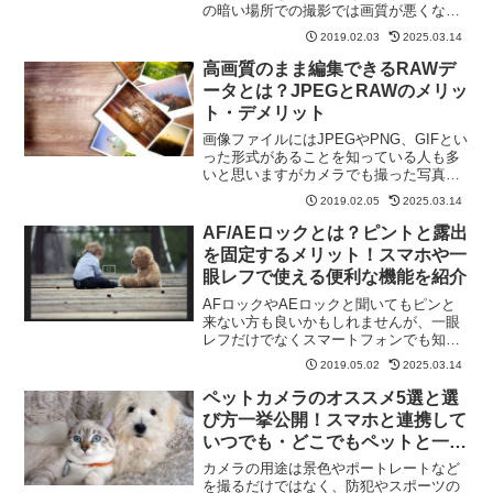
の暗い場所での撮影では画質が悪くなっ
てしまいキレイに見せられないという経
2019.02.03
2025.03.14
験をした人も多いと思います。実は一眼
レフやミラーレスでもスマホと同じよう
高画質のまま編集できるRAWデ
に暗い場所での撮影では画...
ータとは？JPEGとRAWのメリッ
ト・デメリット
画像ファイルにはJPEGやPNG、GIFとい
った形式があることを知っている人も多
いと思いますがカメラでも撮った写真を
どのような形式で保存するか決めること
2019.02.05
2025.03.14
ができます。通常は最も一般的なJPEG
形式で保存されていると思いますが画質
AF/AEロックとは？ピントと露出
を気にするとき...
を固定するメリット！スマホや一
眼レフで使える便利な機能を紹介
AFロックやAEロックと聞いてもピンと
来ない方も良いかもしれませんが、一眼
レフだけでなくスマートフォンでも知っ
ているととっても便利な機能です。特に
2019.05.02
2025.03.14
スマートフォンではフォーカスや明るさ
の調整が自動で行われるため、非常に便
ペットカメラのオススメ5選と選
利です。それでは、さっ...
び方一挙公開！スマホと連携して
いつでも・どこでもペットと一緒
に！
カメラの用途は景色やポートレートなど
を撮るだけではなく、防犯やスポーツの