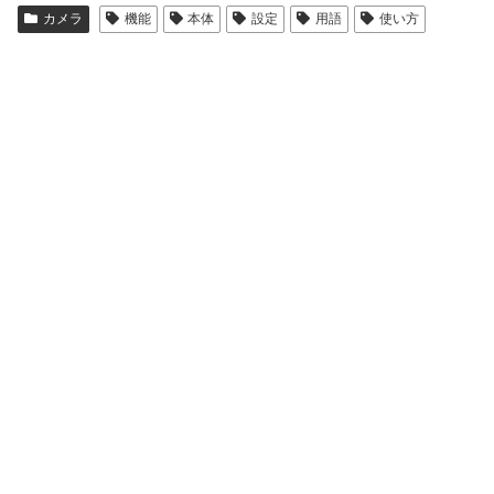
カメラ
機能
本体
設定
用語
使い方