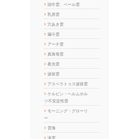
頭巾雲、ベール雲
乳房雲
穴あき雲
漏斗雲
アーチ雲
真珠母雲
夜光雲
波状雲
アスペラトゥス波状雲
ケルビン・ヘルムホル
ツ不安定性雲
モーニング・グローリ
ー
雲海
滝雲