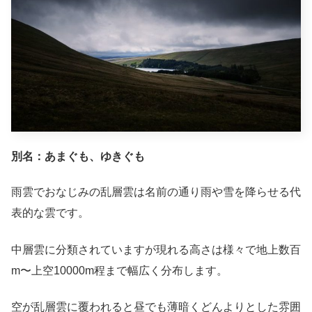
別名：あまぐも、ゆきぐも
雨雲でおなじみの乱層雲は名前の通り雨や雪を降らせる代
表的な雲です。
中層雲に分類されていますが現れる高さは様々で地上数百
m〜上空10000m程まで幅広く分布します。
空が乱層雲に覆われると昼でも薄暗くどんよりとした雰囲