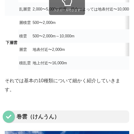
乱層雲
2,000〜5,000m程度、場合によっては地表付近〜10,000m
スクロールできます
層積雲
500〜2,000m
積雲
500〜2,000m～10,000m
下層雲
層雲
地表付近〜2,000m
積乱雲
地上付近〜16,000m
それでは基本の10種類について細かく紹介していきま
す。
巻雲（けんうん）