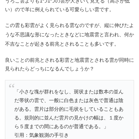
うろこ雲よりも1つ1つの雲が大きいく見える（高さが低
い）ので羊に例えられている可愛らしい雲です。
この雲も彩雲がよく見られる雲なのですが、縦に伸びたよ
うな不思議な形になったときなどに地震雲と言われ、何か
不吉なことが起きる前兆とされることも多いです。
良いことの前兆とされる彩雲と地震雲とされる雲が同時に
見られたらどっちになるんでしょうか？
「小さな塊が群れをなし、斑状または数本の並ん
だ帯状の雲で、一般に白色または灰色で普通は陰
がある。雲片は部分的に毛状をしていることもあ
る。規則的に並んだ雲片の見かけの幅は、１度か
ら５度までの間にあるのが普通である。」
引用：気象観測の手引き