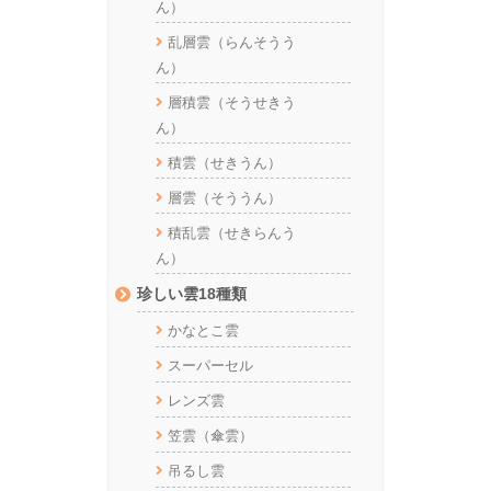
ん）
乱層雲（らんそうう
ん）
層積雲（そうせきう
ん）
積雲（せきうん）
層雲（そううん）
積乱雲（せきらんう
ん）
珍しい雲18種類
かなとこ雲
スーパーセル
レンズ雲
笠雲（傘雲）
吊るし雲