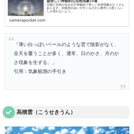
超珍しい神秘的な自然現象15選
太陽と自然が生み出す神秘的で美しい自然現象がたくさん
あります。比較的出会いやすいものから数年に1度くらい
しか現れないよう...
camerapocket.com
「薄い白っぽいベールのような雲で陰影がなく、
全天を覆うことが多く、通常、日のかさ、月のか
さ現象を生ずる。」
引用：気象観測の手引き
高積雲（こうせきうん）