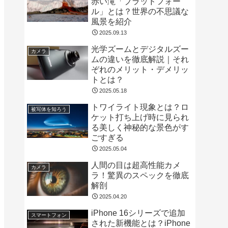
赤い滝「ブラッドフォー
ル」とは？世界の不思議な
風景を紹介
2025.09.13
光学ズームとデジタルズー
カメラ
ムの違いを徹底解説｜それ
ぞれのメリット・デメリッ
トとは？
2025.05.18
トワイライト現象とは？ロ
被写体を知ろう
ケット打ち上げ時に見られ
る美しく神秘的な景色がす
ごすぎる
2025.05.04
人間の目は超高性能カメ
カメラ
ラ！驚異のスペックを徹底
解剖
2025.04.20
iPhone 16シリーズで追加
スマートフォン
された新機能とは？iPhone