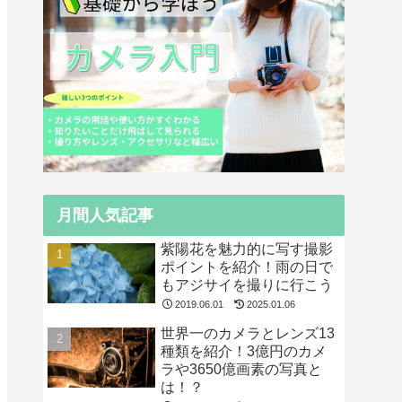
月間人気記事
紫陽花を魅力的に写す撮影
ポイントを紹介！雨の日で
もアジサイを撮りに行こう
2019.06.01
2025.01.06
世界一のカメラとレンズ13
種類を紹介！3億円のカメ
ラや3650億画素の写真と
は！？