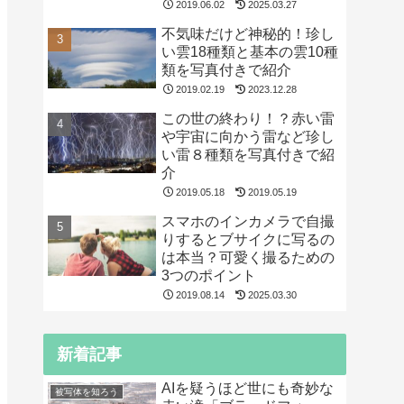
2019.06.02
2025.03.27
不気味だけど神秘的！珍し
い雲18種類と基本の雲10種
類を写真付きで紹介
2019.02.19
2023.12.28
この世の終わり！？赤い雷
や宇宙に向かう雷など珍し
い雷８種類を写真付きで紹
介
2019.05.18
2019.05.19
スマホのインカメラで自撮
りするとブサイクに写るの
は本当？可愛く撮るための
3つのポイント
2019.08.14
2025.03.30
新着記事
AIを疑うほど世にも奇妙な
被写体を知ろう