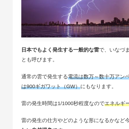
日本でもよく発生する一般的な雷
で、いなづ
とも呼びます。
通常の雲で発生する
電流は数万～数十万アンペ
は900ギガワット（GW）
にもなります。
雷の発生時間は1/1000秒程度なので
エネルギ
雷の発生の仕方やどのような形になるかなど