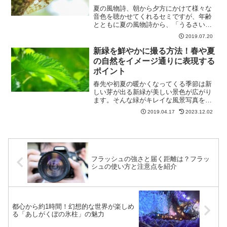
夏の風物詩、朝から夕方にかけて様々な
音色を聴かせてくれるセミですが、年齢
とともに夏の風物詩から、「うるさい」
「暑い季節がやってきた」と思う人も多
2019.07.20
いと思います。そんなセミも写真のメイ
ン被写体と考えると夏らしい季節感のあ
新緑を鮮やかに撮る方法！春や夏
る魅力的な写真に収めるこ...
の自然をイメージ通りに表現する
ポイント
春先や初夏の暖かくなってくる季節は新
しい芽が出る新緑が美しい景色が広がり
ます。そんな緑がキレイな風景写真を撮
るときに草木の緑色がくすんでしまいイ
2019.04.17
2023.12.02
メージ通りに写せないということはあり
ませんか？今回はそんな自然の緑色をよ
り鮮やかにきれいに写す方...
フラッシュの強さと届く距離は？フラッ
シュの使い方と注意点を紹介
都心から約1時間！幻想的な世界が楽しめ
る「あしがくぼの氷柱」の魅力