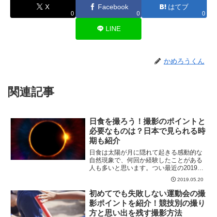
X
Facebook
はてブ
0
0
0
LINE
かめろうくん
関連記事
日食を撮ろう！撮影のポイントと
必要なものは？日本で見られる時
期も紹介
日食は太陽が月に隠れて起きる感動的な
自然現象で、何回か経験したことがある
人も多いと思います。つい最近の2019年
1月6日に部分日食が起きましたが、実は
2019.05.20
2019年12月にも日本で日食を見ることが
できます。実は世界的にみると比較的チ
初めてでも失敗しない運動会の撮
ャンスの多い...
影ポイントを紹介！競技別の撮り
方と思い出を残す撮影方法