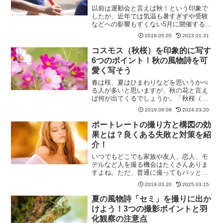
以前は運動会と言えば秋！という印象で
したが、近年では気温も暑すぎずや受験
などへの影響もすくない5月に開催する学
校も増えてきました。運動会は1年に1度
2019.05.05
2023.01.31
の大きなイベントでお子さんの活躍を見
られるチャンスです。そんな貴重なシャ
コスモス（秋桜）を印象的に写す
ッターチャンスでは絶...
6つのポイント！秋の風物詩を可
愛く写そう
春は桜、夏はひまわりなどを思いうかべ
る人が多いと思いますが、秋の花と言え
ば何が出てくるでしょうか。「秋桜（ア
キザクラ）」という漢字と呼び名が使わ
2019.09.09
2024.03.20
れているように、コスモスは秋の花の中
でも特に人気が高く、秋の花の代表とし
ポートレートの撮り方と構図の効
て紹介されていることも多...
果とは？良くある失敗と対策を紹
介！
いつでもどこでも家族や友人、恋人、モ
デルなど人を撮る機会はたくさんありま
すよね。ただ、普通に撮ってもパッとし
ない写真になったり、最近はスマホの性
2019.03.20
2025.03.15
能も良くなっているのでスマホと撮った
のとあまり変わらなかったりします。そ
夏の風物詩「セミ」を撮りに出か
こで、今回はポートレート...
けよう！3つの撮影ポイントと羽
化観察の注意点