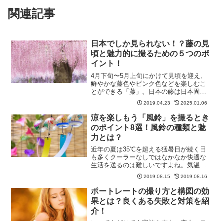
関連記事
日本でしか見られない！？藤の見
頃と魅力的に撮るための５つのポ
イント！
4月下旬〜5月上旬にかけて見頃を迎え、
鮮やかな藤色やピンク色などを楽しむこ
とができる「藤」。日本の藤は日本固有
種なので世界で見られる藤とは違い日本
2019.04.23
2025.01.06
でしか楽しむことができない品種です。
中には樹齢1,200年を超えるような藤もあ
涼を楽しもう「風鈴」を撮るとき
り、近年、外国の...
のポイント8選！風鈴の種類と魅
力とは？
近年の夏は35℃を超える猛暑日が続く日
も多くクーラーなしではなかなか快適な
生活を送るのは難しいですよね。気温の
観測データは1875年から残っています
2019.08.15
2019.08.16
が、そのデータからも確実に暑い日が増
えているようです。それでも、日本の夏
ポートレートの撮り方と構図の効
は湿度が高く昔から夏...
果とは？良くある失敗と対策を紹
介！