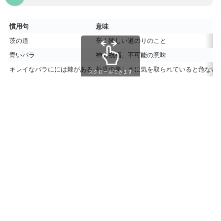
慣用句
意味
茨の道
辛く険しい道のりのこと
青いバラ
神の祝福、不可能の意味
キレイなバラにには棘がある
外見の美しさに気を取られていると危ない
スクロールできます