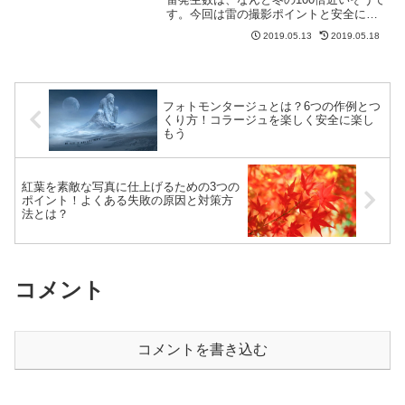
す。今回は雷の撮影ポイントと安全に撮
るための注意点を紹介していきます。カ
2019.05.13
2019.05.18
ミナリによって命を落としている人は年
間20人を超えると言われているので安全
には十分注意して撮...
フォトモンタージュとは？6つの作例とつ
くり方！コラージュを楽しく安全に楽し
もう
紅葉を素敵な写真に仕上げるための3つの
ポイント！よくある失敗の原因と対策方
法とは？
コメント
コメントを書き込む