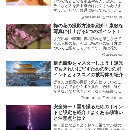
いつでもどこでも家族や友人、恋人、モ
デルなど人を撮る機会はたくさんありま
すよね。ただ、普通に撮ってもパッとし
ない写真になったり、最近はスマホの性
2019.03.20
2025.03.15
能も良くなっているのでスマホと撮った
のとあまり変わらなかったりします。そ
梅の花の撮影方法を紹介！素敵な
こで、今回はポートレート...
写真に仕上げる5つのポイント！
まだ肌寒い時期に春の訪れを感じさせて
くれる梅の花。今回は梅の花の撮り方に
ついてご紹介していきます。梅は花の密
度が小さい品種も多く撮るのが難しい被
2019.03.03
写体でもあります。少しでも撮るための
ヒントになれば嬉しいです。一輪の花に
逆光撮影をマスターしよう！逆光
焦点を当てよう点々と咲い...
でもきれいに写すための6つのポ
イントとオススメの被写体を紹介
皆さんは普段の撮影で気を使っているこ
とはなんですか？ボケ具合、色味、鮮や
かさなどなど色々と考えながら撮影して
いる人も多いと思います。そんな中でも
2019.07.23
2025.03.15
やっぱり一番気をつかうことが多いのは
明るさだと思います。室内と屋外で明る
安全第一！雷を撮るためのポイン
さが大きく変わったり逆光...
トと設定を紹介！よくある勘違い
と注意点とは？
毎年夏になるとよく起きる雷ですが夏の
雷発生数は、なんと冬の100倍近いそうで