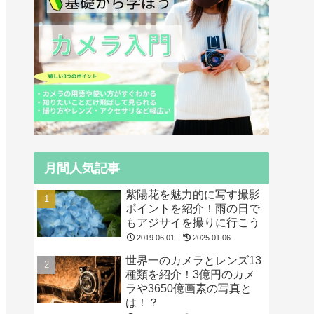
月間人気記事
紫陽花を魅力的に写す撮影
ポイントを紹介！雨の日で
もアジサイを撮りに行こう
2019.06.01
2025.01.06
世界一のカメラとレンズ13
種類を紹介！3億円のカメ
ラや3650億画素の写真と
は！？