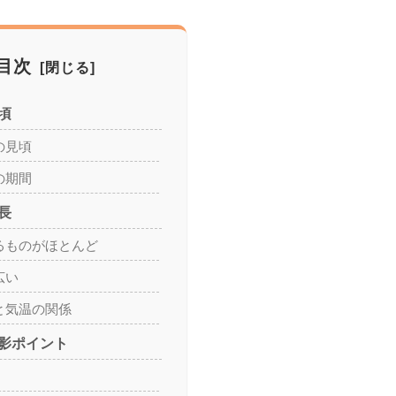
目次
頃
の見頃
の期間
長
るものがほとんど
広い
と気温の関係
影ポイント