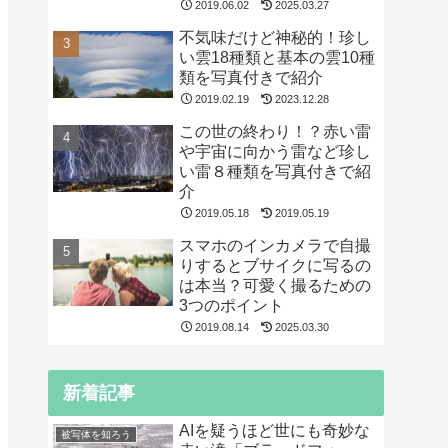
2019.06.02
2025.03.27
不気味だけど神秘的！珍し
い雲18種類と基本の雲10種
類を写真付きで紹介
2019.02.19
2023.12.28
この世の終わり！？赤い雷
や宇宙に向かう雷など珍し
い雷８種類を写真付きで紹
介
2019.05.18
2019.05.19
スマホのインカメラで自撮
りするとブサイクに写るの
は本当？可愛く撮るための
3つのポイント
2019.08.14
2025.03.30
新着記事
AIを疑うほど世にも奇妙な
被写体を知ろう