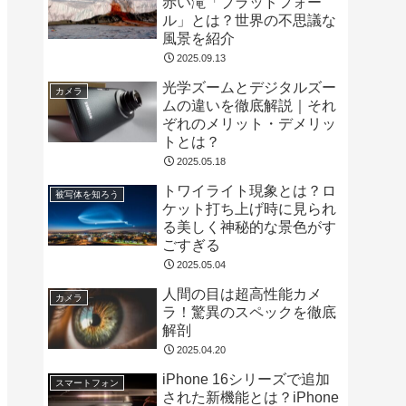
赤い滝「ブラッドフォー
ル」とは？世界の不思議な
風景を紹介
2025.09.13
光学ズームとデジタルズー
カメラ
ムの違いを徹底解説｜それ
ぞれのメリット・デメリッ
トとは？
2025.05.18
トワイライト現象とは？ロ
被写体を知ろう
ケット打ち上げ時に見られ
る美しく神秘的な景色がす
ごすぎる
2025.05.04
人間の目は超高性能カメ
カメラ
ラ！驚異のスペックを徹底
解剖
2025.04.20
iPhone 16シリーズで追加
スマートフォン
された新機能とは？iPhone