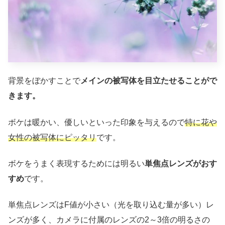
背景をぼかすことで
メインの被写体を目立たせることがで
きます。
ボケは暖かい、優しいといった印象を与えるので
特に花や
女性の被写体にピッタリ
です。
ボケをうまく表現するためには明るい
単焦点レンズがおす
すめ
です。
単焦点レンズはF値が小さい（光を取り込む量が多い）レ
ンズが多く、カメラに付属のレンズの2～3倍の明るさの