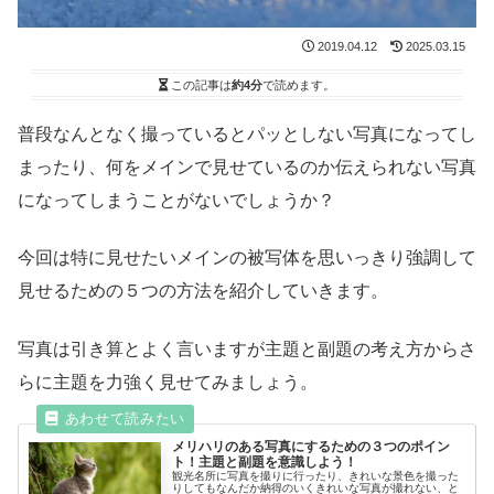
2019.04.12
2025.03.15
この記事は
約4分
で読めます。
普段なんとなく撮っているとパッとしない写真になってし
まったり、何をメインで見せているのか伝えられない写真
になってしまうことがないでしょうか？
今回は特に見せたいメインの被写体を思いっきり強調して
見せるための５つの方法を紹介していきます。
写真は引き算とよく言いますが主題と副題の考え方からさ
らに主題を力強く見せてみましょう。
メリハリのある写真にするための３つのポイン
ト！主題と副題を意識しよう！
観光名所に写真を撮りに行ったり、きれいな景色を撮った
りしてもなんだか納得のいくきれいな写真が撮れない、と