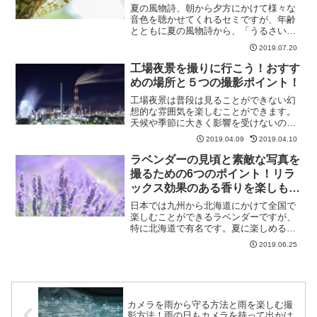
夏の風物詩、朝から夕方にかけて様々な
音色を聴かせてくれるセミですが、年齢
とともに夏の風物詩から、「うるさい」
「暑い季節がやってきた」と思う人も多
2019.07.20
いと思います。そんなセミも写真のメイ
ン被写体と考えると夏らしい季節感のあ
工場夜景を撮りに行こう！おすす
る魅力的な写真に収めるこ...
めの場所と５つの撮影ポイント！
工場夜景は普段は見ることができない幻
想的な雰囲気を楽しむことができます。
天候や季節に大きく影響を受けないので
いつでも楽しむことができます今回は工
2019.04.09
2019.04.10
場夜景の撮り方をご紹介します。撮影場
所工場夜景の撮影スポットは日本各地に
ラベンダーの見頃と素敵な写真を
あるコンビナートや工業地...
撮るための6つのポイント！リラ
ックス効果のある香りを楽しも
う！
日本では九州から北海道にかけて全国で
楽しむことができるラベンダーですが、
特に北海道で有名です。夏に楽しめる鮮
やかな紫色の花を見て楽しむだけでなく
2019.06.25
フローラルな香りでアロマなどでもよく
使われます。リラックス効果のある香り
を楽しんでいる人も多いの...
カメラを雨から守る方法と雨を楽しむ撮
影方法！雨の日もカメラを持って出かけ