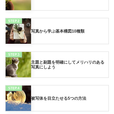
STEP.2
写真から学ぶ基本構図10種類
STEP.3
主題と副題を明確にしてメリハリのある
写真にしよう
STEP.4
被写体を目立たせる5つの方法