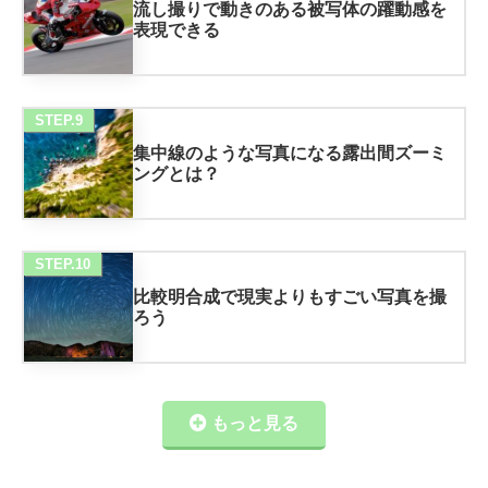
流し撮りで動きのある被写体の躍動感を
表現できる
STEP.9
集中線のような写真になる露出間ズーミ
ングとは？
STEP.10
比較明合成で現実よりもすごい写真を撮
ろう
もっと見る