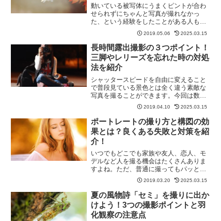
動いている被写体にうまくピントが合わ
せられずにちゃんと写真が撮れなかっ
た、という経験をしたことがある人も多
いのではないでしょうか？運動会や飛ん
2019.05.06
2025.03.15
でいる鳥、動物や電車などの走っている
被写体を撮る機会も多いと思いますが、
長時間露出撮影の３つポイント！
動いている被写体を撮影する...
三脚やレリーズを忘れた時の対処
法を紹介
シャッタースピードを自由に変えること
で普段見ている景色とは全く違う素敵な
写真を撮ることができます。今回は数あ
る撮り方の中でもシャッタースピードを
2019.04.10
2025.03.15
遅くすることで星空や水の流れを特長帝
に写す方法について紹介していきます。
ポートレートの撮り方と構図の効
長時間露出の撮影のポイン...
果とは？良くある失敗と対策を紹
介！
いつでもどこでも家族や友人、恋人、モ
デルなど人を撮る機会はたくさんありま
すよね。ただ、普通に撮ってもパッとし
ない写真になったり、最近はスマホの性
2019.03.20
2025.03.15
能も良くなっているのでスマホと撮った
のとあまり変わらなかったりします。そ
夏の風物詩「セミ」を撮りに出か
こで、今回はポートレート...
けよう！3つの撮影ポイントと羽
化観察の注意点