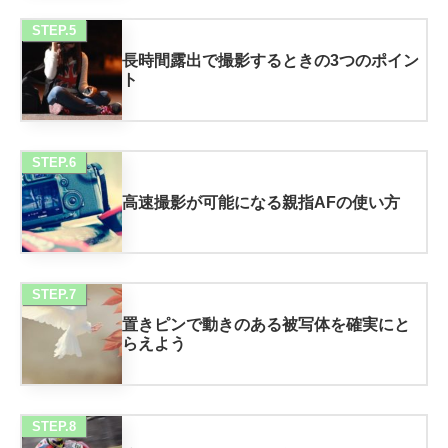
STEP.5
長時間露出で撮影するときの3つのポイン
ト
STEP.6
高速撮影が可能になる親指AFの使い方
STEP.7
置きピンで動きのある被写体を確実にと
らえよう
STEP.8