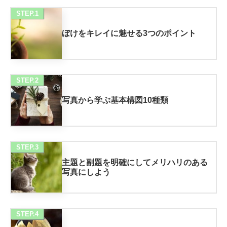
STEP.1
ぼけをキレイに魅せる3つのポイント
STEP.2
写真から学ぶ基本構図10種類
STEP.3
主題と副題を明確にしてメリハリのある
写真にしよう
STEP.4