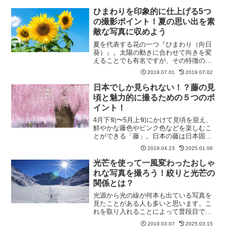
ひまわりを印象的に仕上げる5つ
の撮影ポイント！夏の思い出を素
敵な写真に収めよう
夏を代表する花の一つ『ひまわり（向日
葵）』。太陽の動きに合わせて向きを変
えることでも有名ですが、その特徴のと
おり花言葉は「私はあなただけを見つめ
2019.07.01
2019.07.02
る」とロマンチックなお花なんです。鮮
やかな黄色い花は真夏の青空と白い雲、
日本でしか見られない！？藤の見
深緑の緑と合わせても相性...
頃と魅力的に撮るための５つのポ
イント！
4月下旬〜5月上旬にかけて見頃を迎え、
鮮やかな藤色やピンク色などを楽しむこ
とができる「藤」。日本の藤は日本固有
種なので世界で見られる藤とは違い日本
2019.04.23
2025.01.06
でしか楽しむことができない品種です。
中には樹齢1,200年を超えるような藤もあ
光芒を使って一風変わったおしゃ
り、近年、外国の...
れな写真を撮ろう！絞りと光芒の
関係とは？
光源から光の線が何本も出ている写真を
見たことがある人も多いと思います。こ
れを取り入れることによって普段目で見
ることができない一風変わった写真に仕
2019.03.07
2025.03.15