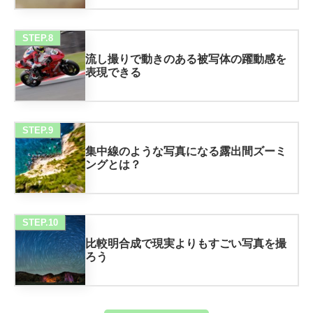
STEP.8
流し撮りで動きのある被写体の躍動感を
表現できる
STEP.9
集中線のような写真になる露出間ズーミ
ングとは？
STEP.10
比較明合成で現実よりもすごい写真を撮
ろう