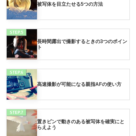
被写体を目立たせる5つの方法
STEP.5
長時間露出で撮影するときの3つのポイン
ト
STEP.6
高速撮影が可能になる親指AFの使い方
STEP.7
置きピンで動きのある被写体を確実にと
らえよう