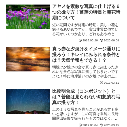
上げることができます。今回はこの光の
線の出し方とオススメの被写体を紹介し
アヤメを素敵な写真に仕上げる６
ていきます。光芒とは？光...
つの撮り方！菖蒲の特長と開花時
期について
短い期間ですが梅雨の時期に美しい花を
魅せるあやめですが、実は非常に似てい
る花がいくつかあり、どれもあやめと呼
ばれています。見た目だけなく開花時期
2019.05.26
2025.06.08
も5月から6月頃と同じため見分けがつき
にくいのでどの花なのかわからない、と
真っ赤な夕焼けをイメージ通りに
いったこともよくありま...
撮ろう！キレイにみられる条件と
は？天気予報もできる！？
朝焼け夕焼けの空が真っ赤に染まったき
れいな景色は写真に残しておきたいです
よね！特に海岸沿いの夕焼けや山の上か
らの朝焼けなど景色が開ける場所では特
2019.03.31
に感動します。そんな素晴らしい景色を
写真に記憶通りにイメージ通りに写すた
比較明合成（コンポジット）と
めの方法をご紹介していき...
は？普段は見られない幻想的な写
真の撮り方！
上のような写真を見たことがある方も多
いと思いますが、この写真は単純に長時
間露出撮影で撮られたものではなく、比
較明合成を活用して撮影された写真かも
2019.03.04
2025.03.15