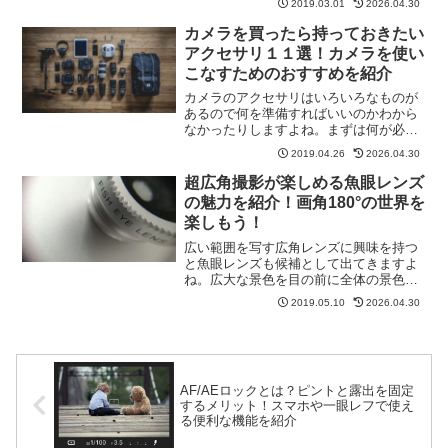
2019.03.01
2026.04.30
はないでしょうか。フードって必要な
の？かさばるんじゃないの？と思ってる
カメラを買ったら持っておきたい
人や勧められたから使ってる...
アクセサリ１１選！カメラを使い
こなすためのおすすめを紹介
カメラのアクセサリはいろいろなものが
あるので何を準備すればいいのかわから
なかったりしますよね。まずは何が必要
なのか、何をそろえればいいのか、など
2019.04.26
2026.04.30
を含めてアクセサリ全般について紹介し
ていきます。それぞれのアクセサリの使
超広角撮影が楽しめる魚眼レンズ
いどころや効果についても...
の魅力を紹介！画角180°の世界を
楽しもう！
広い範囲を写す広角レンズに興味を持つ
と魚眼レンズも候補として出てきますよ
ね。広大な景色を目の前に全体の景色を
撮りたい！と思いますが標準レンズやス
2019.05.10
2026.04.30
マホでは難しいこともよくあります。独
特な描写になるので好みが分かれるレン
ズの一つだと思いますが、...
AF/AEロックとは？ピントと露出を固定
するメリット！スマホや一眼レフで使え
る便利な機能を紹介