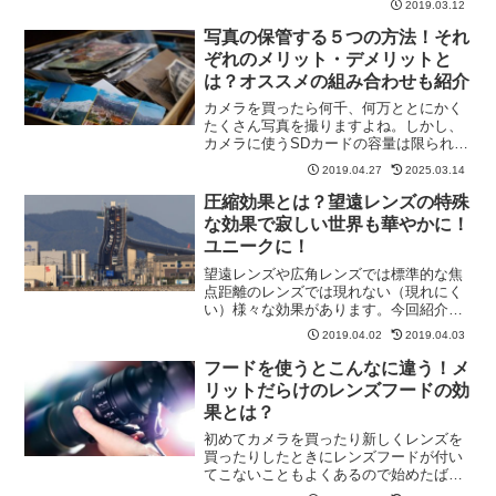
2019.03.12
言葉の意味が説明されているのも一部だ
けで全部はわからないこともよくありま
写真の保管する５つの方法！それ
す。そこで、今回はレンズ...
ぞれのメリット・デメリットと
は？オススメの組み合わせも紹介
カメラを買ったら何千、何万ととにかく
たくさん写真を撮りますよね。しかし、
カメラに使うSDカードの容量は限られて
いるのでPCに写したりして保管する必要
2019.04.27
2025.03.14
があります。スマホを落として写真のデ
ータが消えてしまった。。という方も少
圧縮効果とは？望遠レンズの特殊
なくないと思いますが...
な効果で寂しい世界も華やかに！
ユニークに！
望遠レンズや広角レンズでは標準的な焦
点距離のレンズでは現れない（現れにく
い）様々な効果があります。今回紹介す
る圧縮効果は特に望遠レンズで見ること
2019.04.02
2019.04.03
ができるユニークな効果です。意外と身
近な現象なので改めて知ると「確かにそ
フードを使うとこんなに違う！メ
うだ！」と思う人も多いと...
リットだらけのレンズフードの効
果とは？
初めてカメラを買ったり新しくレンズを
買ったりしたときにレンズフードが付い
てこないこともよくあるので始めたばか
りだとあまり使っていない人もいるので